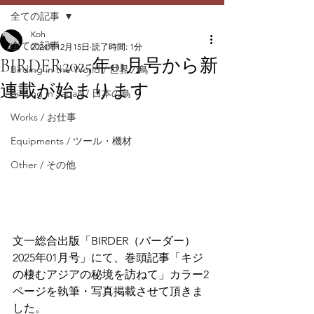
全ての記事
Koh
全ての記事
2024年12月15日
読了時間: 1分
BIRDER2025年01月号から新
Birding in the World / 世界の鳥
連載が始まります
Birding in Japan / 日本の鳥
Works / お仕事
Equipments / ツール・機材
Other / その他
文一総合出版「BIRDER（バーダー）
2025年01月号」にて、巻頭記事「キジ
の棲むアジアの秘境を訪ねて」カラー2
ページを執筆・写真掲載させて頂きま
した。