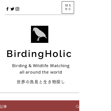
ME
NU
BirdingHolic
Birding & Wildlife Watching
all around the world
世界の鳥見と生き物探し
記事