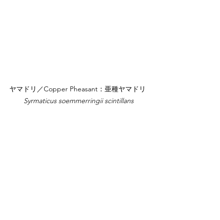
ヤマドリ／Copper Pheasant：亜種ヤマドリ 
Syrmaticus soemmerringii scintillans