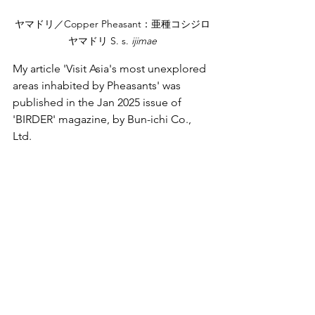
ヤマドリ／Copper Pheasant：亜種コシジロ
ヤマドリ S. s. 
ijimae
My article 'Visit Asia's most unexplored 
areas inhabited by Pheasants' was 
published in the Jan 2025 issue of 
'BIRDER' magazine, by Bun-ichi Co., 
Ltd.
※仕様上、ブログでは画像に勝手にシ
ャープがかかり、拡大するとぼやけま
す。
画質の良い写真を見たい方は
GALLERY
をご覧ください。