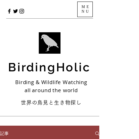
ME
NU
BirdingHolic
Birding & Wildlife Watching
all around the world
世界の鳥見と生き物探し
記事