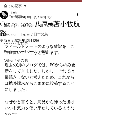
全ての記事
Koh
全ての記事
2020年10月10日
読了時間: 2分
Oct 10, 2020. 八戸➡︎苫小牧航
Birding in the World / 世界の鳥
路
Birding in Japan / 日本の鳥
更新日：
2024年12月12日
Works / お仕事
フィールドノートのような雑記を、こ
Equipments / ツール・機材
こに書いていこうと思います。
Other / その他
過去の別のブログでは、PCからのみ更
新をしてきました。しかし、それでは
長続きしないと考えたため、これから
は携帯端末からこまめに投稿すること
にしました。
なぜかと言うと、鳥見から帰った後は
いつも気力を使い果たしているような
のです。