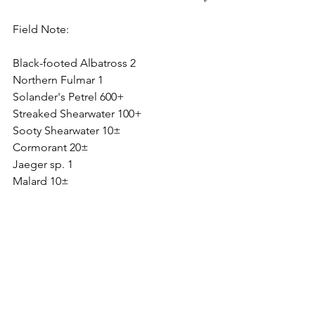
Field Note:
Black-footed Albatross 2
Northern Fulmar 1
Solander's Petrel 600+
Streaked Shearwater 100+
Sooty Shearwater 10±
Cormorant 20±
Jaeger sp. 1
Malard 10±
Phalarope 20 ±
Black-tailed Gull 30+
Slaty-backed Gull 10±
passerines 30 ±