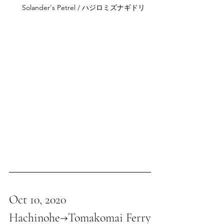
　Solander's Petrel / ハジロミズナギドリ
Oct 10, 2020
Hachinohe→Tomakomai Ferry