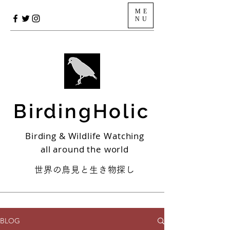
ME
NU
BirdingHolic
Birding & Wildlife Watching
all around the world
世界の鳥見と生き物探し
BLOG