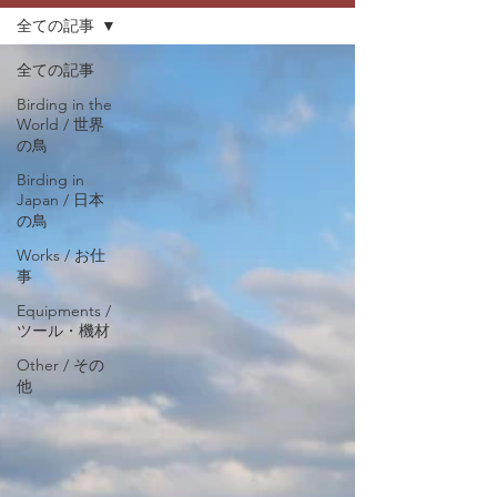
全ての記事
全ての記事
Birding in the
World / 世界
の鳥
Birding in
Japan / 日本
の鳥
Works / お仕
事
Equipments /
ツール・機材
Other / その
他