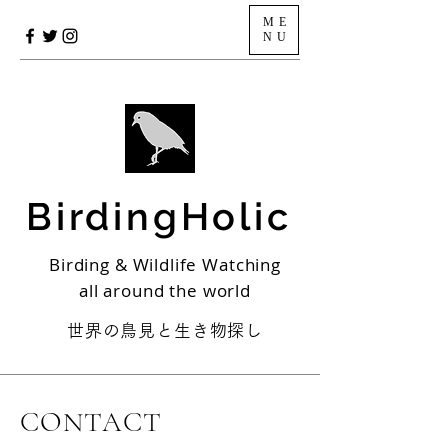
ME
NU
BirdingHolic
Birding & Wildlife Watching
all around the world
世界の鳥見と生き物探し
CONTACT